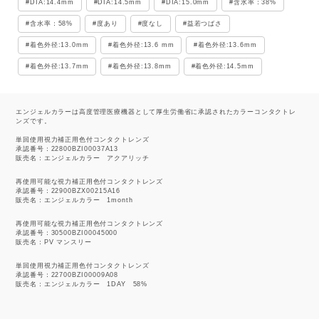
DIA:14.4mm
DIA:14.5mm
DIA:15.0mm
含水率：38%
含水率：58%
度あり
度なし
益若つばさ
着色外径:13.0mm
着色外径:13.6 mm
着色外径:13.6mm
着色外径:13.7mm
着色外径:13.8mm
着色外径:14.5mm
エンジェルカラーは高度管理医療機器として厚生労働省に承認されたカラーコンタクトレ
ンズです。
単回使用視力補正用色付コンタクトレンズ
承認番号：22800BZI00037A13
販売名：エンジェルカラー アクアリッチ
再使用可能な視力補正用色付コンタクトレンズ
承認番号：22900BZX00215A16
販売名：エンジェルカラー 1month
再使用可能な視力補正用色付コンタクトレンズ
承認番号：30500BZI00045000
販売名：PV マンスリー
単回使用視力補正用色付コンタクトレンズ
承認番号：22700BZI00009A08
販売名：エンジェルカラー 1DAY 58%