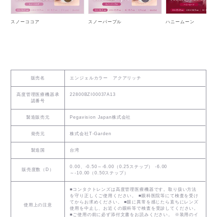
スノーココア
スノーパープル
ハニームーン
販売名
エンジェルカラー アクアリッチ
高度管理医療機器承
22800BZI00037A13
認番号
製造販売元
Pegavision Japan株式会社
発売元
株式会社T-Garden
製造国
台湾
0.00、-0.50～-6.00（0.25ステップ） -6.00
販売度数（D）
～-10.00（0.50ステップ）
■コンタクトレンズは高度管理医療機器です。取り扱い方法
を守り正しくご使用ください。 ■眼科医院等にて検査を受け
てからお求めください。 ■眼に異常を感じたら直ちにレンズ
使用上の注意
使用を中止し、お近くの眼科等で検査を受診してください。
■ご使用の前に必ず添付文書をお読みください。 ※装用のイ