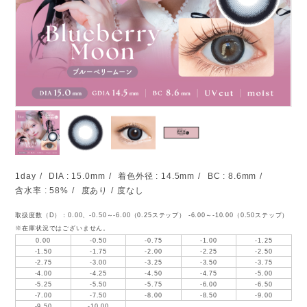
1day
DIA : 15.0mm
着色外径 : 14.5mm
BC : 8.6mm
含水率 : 58%
度あり
度なし
取扱度数（D）：0.00、-0.50～-6.00（0.25ステップ） -6.00～-10.00（0.50ステップ）
※在庫状況ではございません。
0.00
-0.50
-0.75
-1.00
-1.25
-1.50
-1.75
-2.00
-2.25
-2.50
-2.75
-3.00
-3.25
-3.50
-3.75
-4.00
-4.25
-4.50
-4.75
-5.00
-5.25
-5.50
-5.75
-6.00
-6.50
-7.00
-7.50
-8.00
-8.50
-9.00
-9.50
-10.00