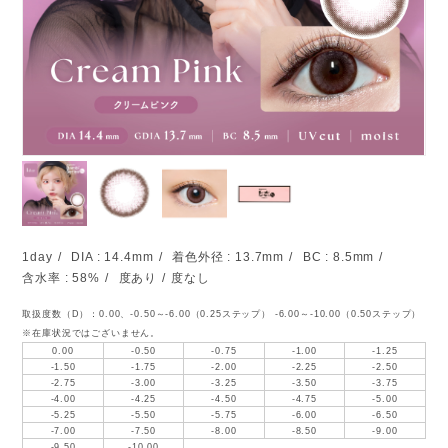
1day
DIA : 14.4mm
着色外径 : 13.7mm
BC : 8.5mm
含水率 : 58%
度あり
度なし
取扱度数（D）：0.00、-0.50～-6.00（0.25ステップ） -6.00～-10.00（0.50ステップ）
※在庫状況ではございません。
0.00
-0.50
-0.75
-1.00
-1.25
-1.50
-1.75
-2.00
-2.25
-2.50
-2.75
-3.00
-3.25
-3.50
-3.75
-4.00
-4.25
-4.50
-4.75
-5.00
-5.25
-5.50
-5.75
-6.00
-6.50
-7.00
-7.50
-8.00
-8.50
-9.00
-9.50
-10.00