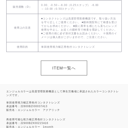
0.00、-0.50～-6.00（0.25ステップ） -6.00
販売度数（D）
～-10.00（0.50ステップ）
■コンタクトレンズは高度管理医療機器です。取り扱い方法
を守り正しくご使用ください。 ■眼科医院等にて検査を受け
てからお求めください。 ■眼に異常を感じたら直ちにレンズ
使用上の注意
使用を中止し、お近くの眼科等で検査を受診してください。
■ご使用の前に必ず添付文書をお読みください。 ※装用のイ
メージは個人差がございますので、ご注意ください。
使用目的
単回使用視力補正用色付コンタクトレンズ
ITEM一覧へ
エンジェルカラーは高度管理医療機器として厚生労働省に承認されたカラーコンタクトレ
ンズです。
単回使用視力補正用色付コンタクトレンズ
承認番号：22800BZI00037A13
販売名：エンジェルカラー アクアリッチ
再使用可能な視力補正用色付コンタクトレンズ
承認番号：22900BZX00215A16
販売名：エンジェルカラー 1month