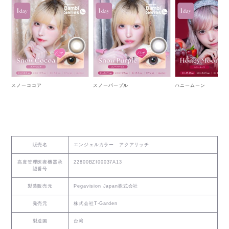
スノーココア
スノーパープル
ハニームーン
販売名
エンジェルカラー アクアリッチ
高度管理医療機器承
22800BZI00037A13
認番号
製造販売元
Pegavision Japan株式会社
発売元
株式会社T-Garden
製造国
台湾